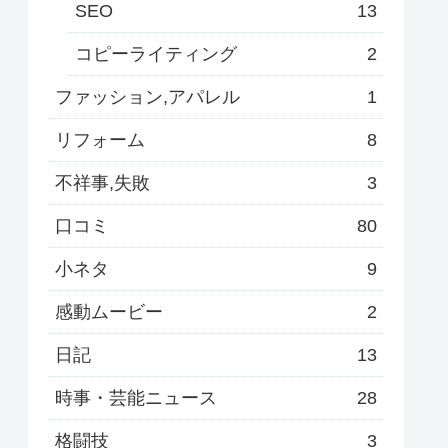
SEO
13
コピーライティング
2
ファッション,アパレル
1
リフォーム
8
不祥事,失敗
3
口コミ
80
小ネタ
9
感動ムービー
2
日記
13
時事・芸能ニュース
28
格闘技
3