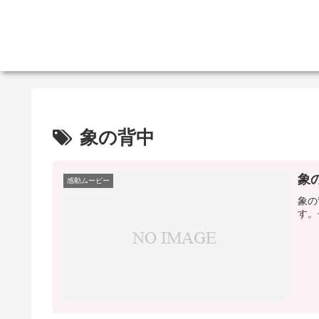
象の背中
象
感動ムービー
象の
す。