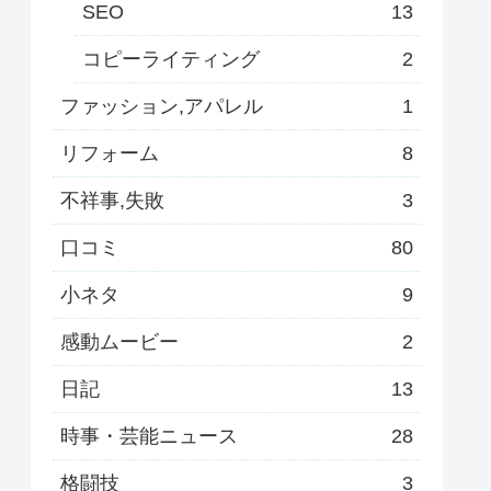
SEO
13
コピーライティング
2
ファッション,アパレル
1
リフォーム
8
不祥事,失敗
3
口コミ
80
小ネタ
9
感動ムービー
2
日記
13
時事・芸能ニュース
28
格闘技
3