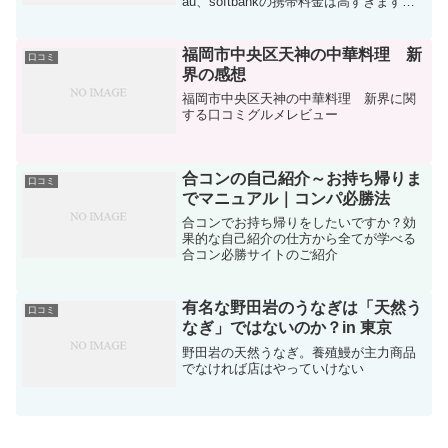
au、softbankの携帯料金は高すぎます。
世界一高い通信量はこの3社のせいでしょ
う。いろいろ調べた結果、SIMフリーの
iPhoneをアップルストアで買って、au...
福岡市中央区天神の中華料理 新
口コミ
界の感想
福岡市中央区天神の中華料理 新界に関
する口コミグルメレビュー
合コンの自己紹介～お持ち帰りま
口コミ
でマニュアル｜コンパ必勝法
合コンでお持ち帰りをしたいですか？効
果的な自己紹介の仕方から全てが学べる
合コン必勝サイトのご紹介
有名な野田岩のうなぎは「天然う
口コミ
なぎ」ではないのか？in 東京
野田岩の天然うなぎ。養殖鰻が主力商品
でなければ店はやっていけない