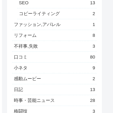
SEO
13
コピーライティング
2
ファッション,アパレル
1
リフォーム
8
不祥事,失敗
3
口コミ
80
小ネタ
9
感動ムービー
2
日記
13
時事・芸能ニュース
28
格闘技
3