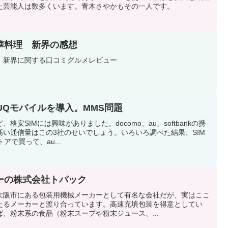
た芸能人は数多くいます。青木さやかもその一人です。
華料理 新界の感想
 新界に関する口コミグルメレビュー
eにUQモバイルを導入。MMS問題
安SIMには興味がありました。docomo、au、softbankの携
い通信量はこの3社のせいでしょう。いろいろ調べた結果、SIM
アで買って、au...
ーの株式会社トパック
大阪市にある包装用機械メーカーとして有名な会社だが、実はここ
たるメーカーと渡り合っています。高速充填包装を得意としてい
、粉末系の食品（粉末スープや粉末ジュース、...