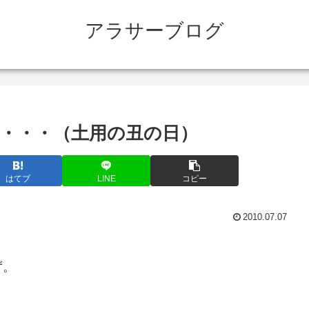
アラサーブログ
・・・（土用の丑の日）
はてブ
LINE
コピー
2010.07.07
ず。