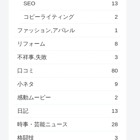
SEO
13
コピーライティング
2
ファッション,アパレル
1
リフォーム
8
不祥事,失敗
3
口コミ
80
小ネタ
9
感動ムービー
2
日記
13
時事・芸能ニュース
28
格闘技
3