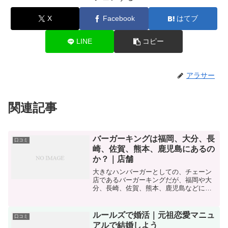
X
Facebook
はてブ
LINE
コピー
アラサー
関連記事
バーガーキングは福岡、大分、長
口コミ
崎、佐賀、熊本、鹿児島にあるの
か？｜店舗
大きなハンバーガーとしての、チェーン
店であるバーガーキングだが、福岡や大
分、長崎、佐賀、熊本、鹿児島などにあ
るのか？回答：九州では現在は、沖縄県
にしかバーガーキングの店舗はない。バ
ーガーキングの店舗一覧はこちら
ルールズで婚活｜元祖恋愛マニュ
口コミ
アルで結婚しよう