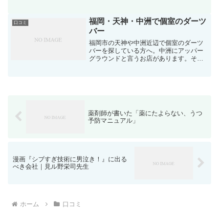
ショップです。通信販売で購入比較しま
しょう
福岡・天神・中洲で個室のダーツ
口コミ
バー
福岡市の天神や中洲近辺で個室のダーツ
バーを探している方へ。中洲にアッパー
グラウンドと言うお店があります。そこ
のVIPルームは、カラオケもあり、ダーツ
もあるバーです。ワインやシャンパンな
どもたくさんありますし、近隣から出前
ができるために、色々...
薬剤師が書いた「薬にたよらない、うつ
予防マニュアル」
漫画『シブすぎ技術に男泣き！』に出る
べき会社｜見ル野栄司先生
ホーム
口コミ