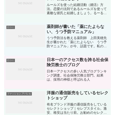
ルールズを使った結婚活動（婚活）方
法。恋愛の法則であるルールズを使って
素敵な彼氏と結婚しましょう。るーるず
を使った芸能人は数多くいます。青木さ
やかもその一人です。
薬剤師が書いた「薬にたよらな
口コミ
い、うつ予防マニュアル」
うつ予防法を教える薬剤師 上田美穂先
生が書かれた「薬にたよらない うつ予
防マニュアル」が今、話題です。私の知
人も、うつ病です。親戚にもうつ病はい
ます。そして、病院に一度かかると、薬
漬けにされて中々、普段の生活に戻って
日本一のアクセス数を誇る社会保
口コミ
きません。この事実をご存...
険労務士のブログ
日本一アクセスの多い人気ブログランキ
ング調査。社会保険労務士部門。結果
は、採用の神様と呼ばれる人
洋服の通信販売をしているセレク
ファッション,アパレル
トショップ
有名ブランド洋服の通信販売をしている
セレクトショップ｜セレブスタイル。激
安、格安は当たり前。お勧めのセレクト