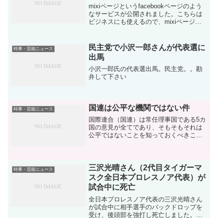
mixiページというfacebookページのよう
なサービスが公開されました。こちらは
ビジネスにも使えるので、mixiページを
活用し、集客に繋げることも可能でしょ
う。facebookページができたときもそう
でしたが、こういうのは、先行者利益
民主党で小沢一郎さんが代表選に
時事・芸能ニュース
が...
出馬
小沢一郎氏の代表選出馬。民主党。。勘
弁して下さい
国連は公平な機関ではない件
時事・芸能ニュース
国際連合（国連）は常任理事国である5カ
国の意見が全てであり、そもそもそれは
公平ではないことを知っておくべきこ
と。常任理事国とは、アメリカ、イギリ
ス、フランス、ロシア、中国の5カ国であ
り、お気づきのとおり、ロシアや中国
（支那）という独裁の共産...
三沢光晴さん（2代目タイガーマ
時事・芸能ニュース
スク全日本プロレスノア代表）が
試合中に死亡
全日本プロレスノア代表の三沢光晴さん
が試合中に相手選手のバックドロップを
受け、後頭部を強打し死亡しました。フ