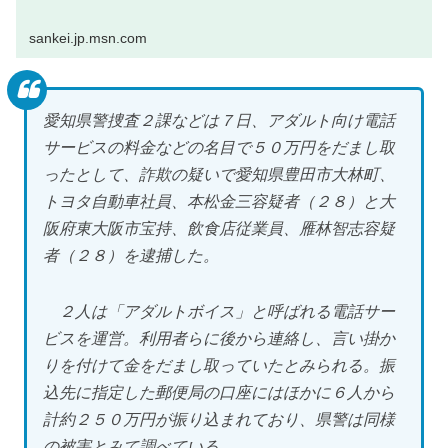
sankei.jp.msn.com
愛知県警捜査２課などは７日、アダルト向け電話
サービスの料金などの名目で５０万円をだまし取
ったとして、詐欺の疑いで愛知県豊田市大林町、
トヨタ自動車社員、本松金三容疑者（２８）と大
阪府東大阪市宝持、飲食店従業員、雁林智志容疑
者（２８）を逮捕した。
２人は「アダルトボイス」と呼ばれる電話サー
ビスを運営。利用者らに後から連絡し、言い掛か
りを付けて金をだまし取っていたとみられる。振
込先に指定した郵便局の口座にはほかに６人から
計約２５０万円が振り込まれており、県警は同様
の被害とみて調べている。