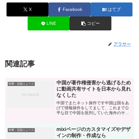
X
Facebook
はてブ
LINE
コピー
アラサー
関連記事
中国が著作権侵害から逃げるため
時事・芸能ニュース
に動画共有サイトを日本から見れ
なくした
中国でまたネット操作です中国は国をあ
げて情報操作をしてまして、これまで公
平な目で中国を批判していた海外のサイ
トにアクセスできなくしたりしていまし
た。（アメリカのニュースサイトなど）
しかし、今回はさらにひどい
mixiページのカスタマイズやデザ
時事・芸能ニュース
インの制作・作成なら