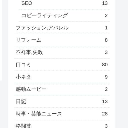
SEO
13
コピーライティング
2
ファッション,アパレル
1
リフォーム
8
不祥事,失敗
3
口コミ
80
小ネタ
9
感動ムービー
2
日記
13
時事・芸能ニュース
28
格闘技
3