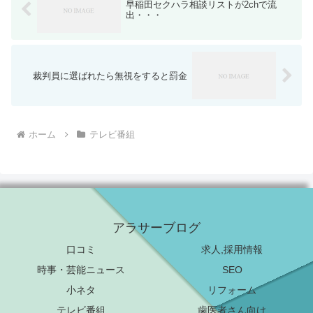
早稲田セクハラ相談リストが2chで流
出・・・
裁判員に選ばれたら無視をすると罰金
ホーム
テレビ番組
アラサーブログ
口コミ
求人,採用情報
時事・芸能ニュース
SEO
小ネタ
リフォーム
テレビ番組
歯医者さん向け