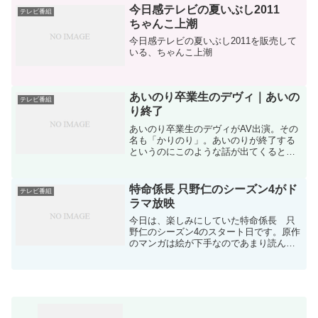
今日感テレビの夏いぶし2011
テレビ番組
ちゃんこ上潮
今日感テレビの夏いぶし2011を販売して
いる、ちゃんこ上潮
あいのり卒業生のデヴィ｜あいの
テレビ番組
り終了
あいのり卒業生のデヴィがAV出演。その
名も「かりのり」。あいのりが終了する
というのにこのような話が出てくると
は。デヴィの情報はこちら
特命係長 只野仁のシーズン4がド
テレビ番組
ラマ放映
今日は、楽しみにしていた特命係長 只
野仁のシーズン4のスタート日です。原作
のマンガは絵が下手なのであまり読んで
いないのですが、このドラマ版の特命係
長 只野仁はおもしろいです。主演の高
橋克典が本当にカッコイイしファンにな
ってしまいます。映画も...