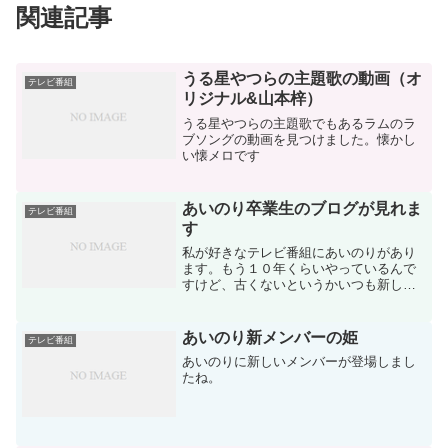
関連記事
うる星やつらの主題歌の動画（オ
テレビ番組
リジナル&山本梓）
うる星やつらの主題歌でもあるラムのラ
ブソングの動画を見つけました。懐かし
い懐メロです
あいのり卒業生のブログが見れま
テレビ番組
す
私が好きなテレビ番組にあいのりがあり
ます。もう１０年くらいやっているんで
すけど、古くないというかいつも新しい
んですよね。さすがフジテレビの看板番
組です。あいのりも１０年ほどやってい
ると色々なメンバーがいました。テレビ
あいのり新メンバーの姫
テレビ番組
に出ている当時はとても印...
あいのりに新しいメンバーが登場しまし
たね。