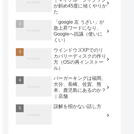
が斜め45度に傾くやりか
た
「google 左 うざい」が
急上昇ワードになり、
Googleへ抗議（使いに
くい）
ウインドウズXPでのリ
カバリーディスクの作り
方（OSの再インストー
ル）
バーガーキングは福岡、
大分、長崎、佐賀、熊
本、鹿児島にあるのか？
｜店舗
誤解を招かない話し方