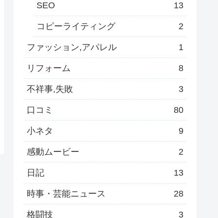
SEO
13
コピーライティング
2
ファッション,アパレル
1
リフォーム
8
不祥事,失敗
3
口コミ
80
小ネタ
9
感動ムービー
2
日記
13
時事・芸能ニュース
28
格闘技
3